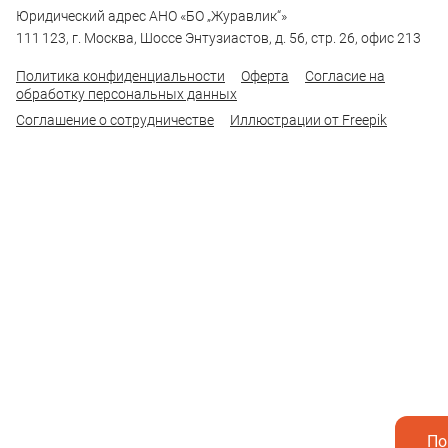
Юридический адрес АНО «БО „Журавлик“»
111 123, г. Москва, Шоссе Энтузиастов, д. 56, стр. 26, офис 213
Политика конфиденциальности
Оферта
Согласие на
обработку персональных данных
Соглашение о сотрудничестве
Иллюстрации от Freepik
По